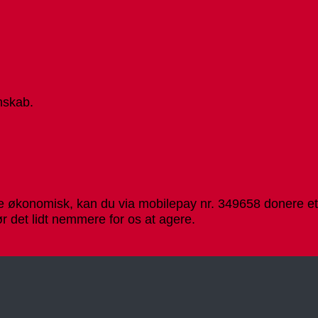
vember
ive
25
lkeblad
.
vember
25
mskab.
 økonomisk, kan du via mobilepay nr. 349658 donere et v
r det lidt nemmere for os at agere.