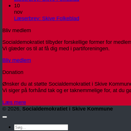
no
Sk
kommentarer
10
til
20
Fo
nov
Læserbrev:
11
Ingen
Læserbrev: Skive Folkeblad
Skive
no
kommentarer
Bliv medlem
Folkeblad
til
20
Læserbrev:
Socialdemokratiet tilbyder forskellige former for medle
Skive
Vi glæder os til at få dig med i partiforeningen.
Folkeblad
Bliv medlem
Donation
Ønsker du at støtte Socialdemokratiet i Skive Kommune
Vi siger på forhånd tak og er taknemmelige for, at du gø
Læs mere
© 2026,
Socialdemokratiet i Skive Kommune