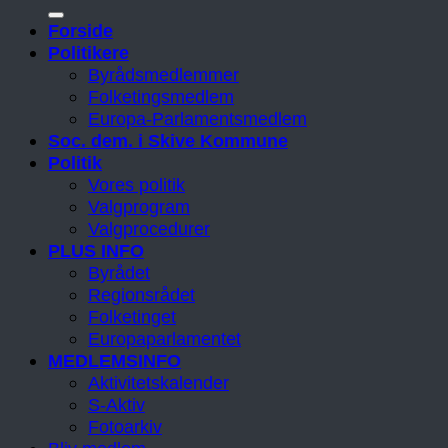
Forside
Politikere
Byrådsmedlemmer
Folketingsmedlem
Europa-Parlamentsmedlem
Soc. dem. i Skive Kommune
Politik
Vores politik
Valgprogram
Valgprocedurer
PLUS INFO
Byrådet
Regionsrådet
Folketinget
Europaparlamentet
MEDLEMSINFO
Aktivitetskalender
S-Aktiv
Fotoarkiv