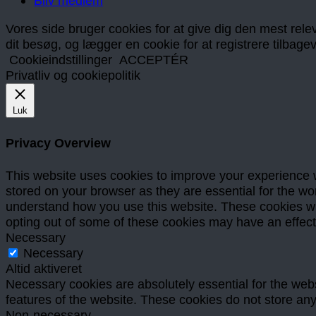
Bliv medlem
Vores side bruger cookies for at give dig den mest releva
dit besøg, og lægger en cookie for at registrere tilba
Cookieindstillinger
ACCEPTÉR
Privatliv og cookiepolitik
Luk
Privacy Overview
This website uses cookies to improve your experience w
stored on your browser as they are essential for the wor
understand how you use this website. These cookies will
opting out of some of these cookies may have an effec
Necessary
Necessary
Altid aktiveret
Necessary cookies are absolutely essential for the websi
features of the website. These cookies do not store any
Non-necessary