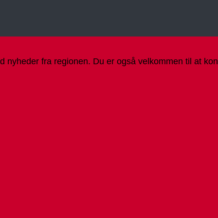
d nyheder fra regionen. Du er også velkommen til at konta
gen
ommentarer
serbrev:
gen
ive
ommentarer
lkeblad
.
serbrev: