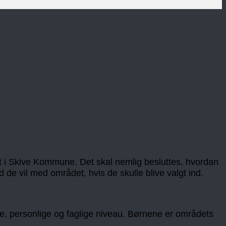
et i Skive Kommune. Det skal nemlig besluttes, hvordan
d de vil med området, hvis de skulle blive valgt ind.
iale, personlige og faglige niveau. Børnene er områdets