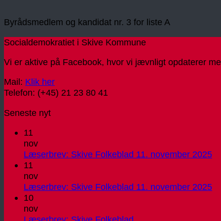
Byrådsmedlem og kandidat nr. 3 for liste A
Socialdemokratiet i Skive Kommune
Vi er aktive på Facebook, hvor vi jævnligt opdaterer me
Mail:
Klik her
Telefon: (+45) 21 23 80 41
Seneste nyt
11
nov
In
Læserbrev: Skive Folkeblad 11. november 2025
k
11
til
nov
Læ
In
Læserbrev: Skive Folkeblad 11. november 2025
Sk
k
10
Fo
til
nov
11
Læ
Ingen
Læserbrev: Skive Folkeblad