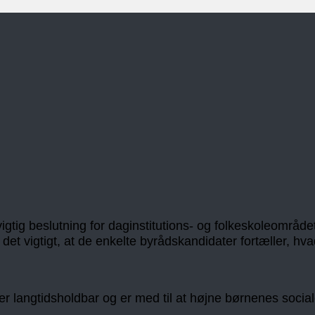
gtig beslutning for daginstitutions- og folkeskoleområd
det vigtigt, at de enkelte byrådskandidater fortæller, hva
der er langtidsholdbar og er med til at højne børnenes soc