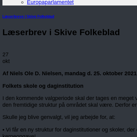
Europaparlamentet
Læserbreve i Skive Folkeblad
Læserbrev i Skive Folkeblad
27
okt
Af Niels Ole D. Nielsen, mandag d. 25. oktober 2021
Folkets skole og daginstitution
I den kommende valgperiode skal der tages en meget vi
den fremtidige struktur på området skal være. Derfor er 
Skulle jeg blive genvalgt, vil jeg arbejde for, at:
• Vi får en ny struktur for daginstitutioner og skoler, 
kerneopgave!