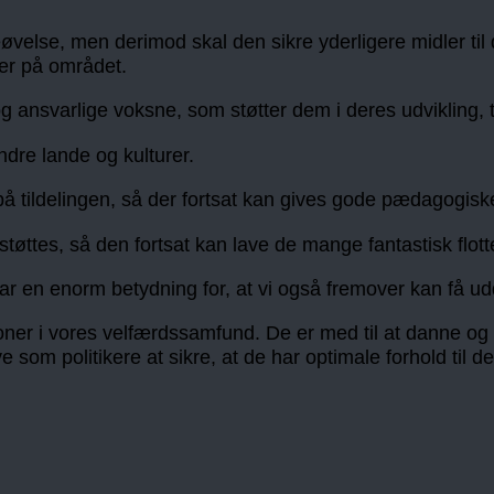
eøvelse, men derimod skal den sikre yderligere midler til
iver på området.
og ansvarlige voksne, som støtter dem i deres udvikling, 
ndre lande og kulturer.
på tildelingen, så der fortsat kan gives gode pædagogiske
tøttes, så den fortsat kan lave de mange fantastisk flott
r en enorm betydning for, at vi også fremover kan få ud
utioner i vores velfærdssamfund. De er med til at danne og
 som politikere at sikre, at de har optimale forhold til de