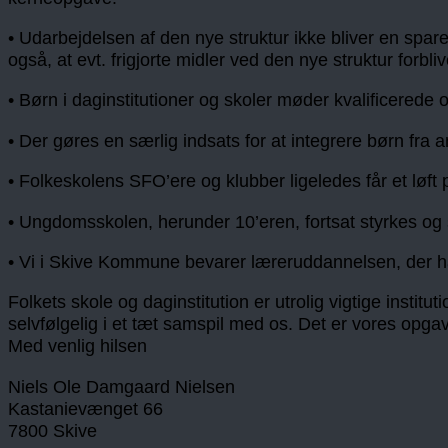
• Udarbejdelsen af den nye struktur ikke bliver en spar
også, at evt. frigjorte midler ved den nye struktur forbl
• Børn i daginstitutioner og skoler møder kvalificerede 
• Der gøres en særlig indsats for at integrere børn fra a
• Folkeskolens SFO’ere og klubber ligeledes får et løft 
• Ungdomsskolen, herunder 10’eren, fortsat styrkes og s
• Vi i Skive Kommune bevarer læreruddannelsen, der ha
Folkets skole og daginstitution er utrolig vigtige instit
selvfølgelig i et tæt samspil med os. Det er vores opgave
Med venlig hilsen
Niels Ole Damgaard Nielsen
Kastanievænget 66
7800 Skive