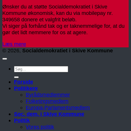
Ønsker du at støtte Socialdemokratiet i Skive
Kommune økonomisk, kan du via mobilepay nr.
349658 donere et valgfrit beløb.
Vi siger på forhånd tak og er taknemmelige for, at du
gør det lidt nemmere for os at agere.
Læs mere
© 2026,
Socialdemokratiet i Skive Kommune
Forside
Politikere
Byrådsmedlemmer
Folketingsmedlem
Europa-Parlamentsmedlem
Soc. dem. i Skive Kommune
Politik
Vores politik