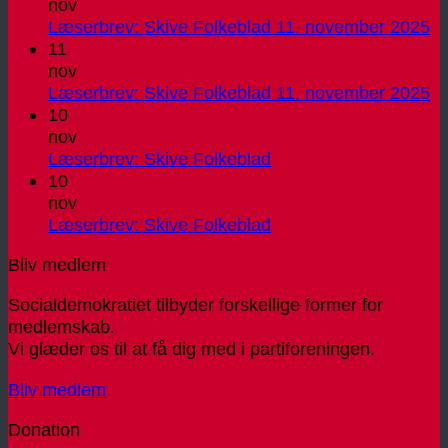
nov
In
Læserbrev: Skive Folkeblad 11. november 2025
k
11
til
nov
Læ
In
Læserbrev: Skive Folkeblad 11. november 2025
Sk
k
10
Fo
til
nov
11
Læ
Ingen
Læserbrev: Skive Folkeblad
no
Sk
kommentarer
10
til
20
Fo
nov
Læserbrev:
11
Ingen
Læserbrev: Skive Folkeblad
Skive
no
kommentarer
Bliv medlem
Folkeblad
til
20
Læserbrev:
Socialdemokratiet tilbyder forskellige former for
Skive
medlemskab.
Folkeblad
Vi glæder os til at få dig med i partiforeningen.
Bliv medlem
Donation