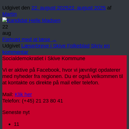
Udgivet den
22. august 2025
22. august 2025
af
Martin
22
aug
Fortsæt med at læse
→
Udgivet
Læserbreve i Skive Folkeblad
Skriv en
kommentar
Socialdemokratiet i Skive Kommune
Vi er aktive på Facebook, hvor vi jævnligt opdaterer
med nyheder fra regionen. Du er også velkommen til
at kontakte os direkte på mail eller telefon.
Mail:
Klik her
Telefon: (+45) 21 23 80 41
Seneste nyt
11