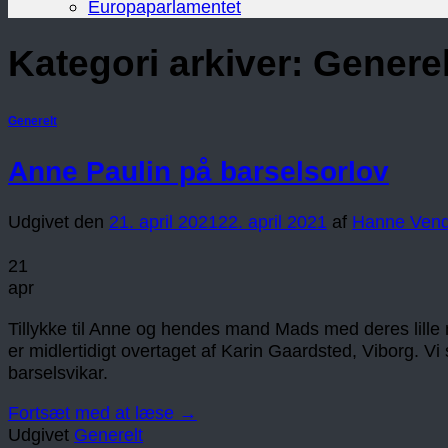
Europaparlamentet
Kategori arkiver:
Generel
Generelt
Anne Paulin på barselsorlov
Udgivet den
21. april 2021
22. april 2021
af
Hanne Vend
21
apr
Tillykke til Anne og hendes mand Mads med deres lille n
er midlertidigt overtaget af Karin Gaardsted, Viborg. V
barselsvikar.
Fortsæt med at læse
→
Udgivet
Generelt