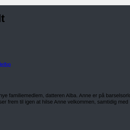
t
elbo
ye familiemedlem, datteren Alba. Anne er på barselsorlov
i ser frem til igen at hilse Anne velkommen, samtidig me