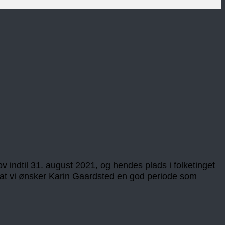
 indtil 31. august 2021, og hendes plads i folketinget
d at vi ønsker Karin Gaardsted en god periode som