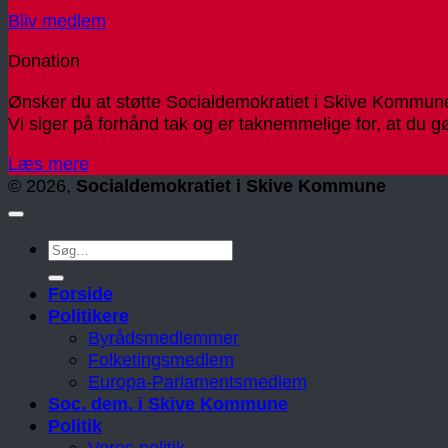
Bliv medlem
Donation
Ønsker du at støtte Socialdemokratiet i Skive Kommune
Vi siger på forhånd tak og er taknemmelige for, at du gø
Læs mere
© 2026,
Socialdemokratiet i Skive Kommune
Forside
Politikere
Byrådsmedlemmer
Folketingsmedlem
Europa-Parlamentsmedlem
Soc. dem. i Skive Kommune
Politik
Vores politik