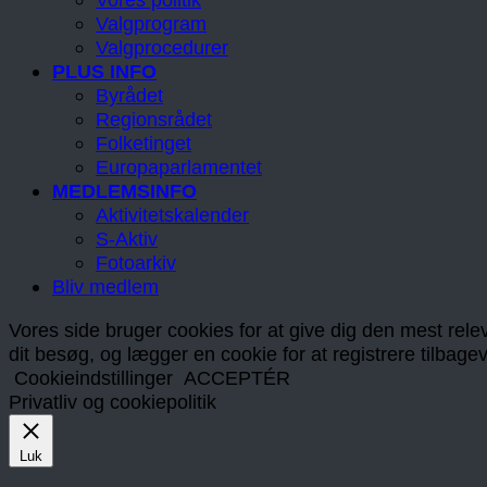
Valgprogram
Valgprocedurer
PLUS INFO
Byrådet
Regionsrådet
Folketinget
Europaparlamentet
MEDLEMSINFO
Aktivitetskalender
S-Aktiv
Fotoarkiv
Bliv medlem
Vores side bruger cookies for at give dig den mest releva
dit besøg, og lægger en cookie for at registrere tilba
Cookieindstillinger
ACCEPTÉR
Privatliv og cookiepolitik
Luk