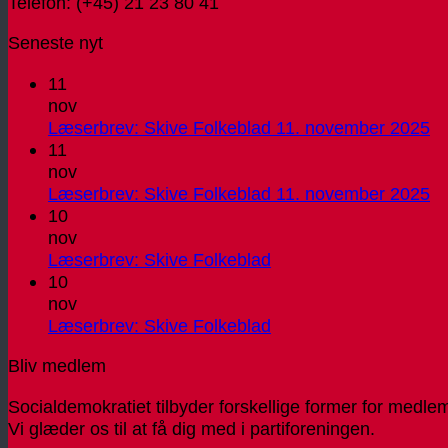
Telefon: (+45) 21 23 80 41
Seneste nyt
11
nov
In
Læserbrev: Skive Folkeblad 11. november 2025
k
11
til
nov
Læ
In
Læserbrev: Skive Folkeblad 11. november 2025
Sk
k
10
Fo
til
nov
11
Læ
Ingen
Læserbrev: Skive Folkeblad
no
Sk
kommentarer
10
til
20
Fo
nov
Læserbrev:
11
Ingen
Læserbrev: Skive Folkeblad
Skive
no
kommentarer
Bliv medlem
Folkeblad
til
20
Læserbrev:
Socialdemokratiet tilbyder forskellige former for medle
Skive
Vi glæder os til at få dig med i partiforeningen.
Folkeblad