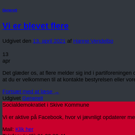
Generelt
Vi er blevet flere
Udgivet den
13. april 2021
af
Hanne Vendelbo
13
apr
Det glæder os, at flere melder sig ind i partiforening
at du er velkommen til at kontakte bestyrelsen eller v
Fortsæt med at læse
→
Udgivet
Generelt
Socialdemokratiet i Skive Kommune
Vi er aktive på Facebook, hvor vi jævnligt opdaterer me
Mail:
Klik her