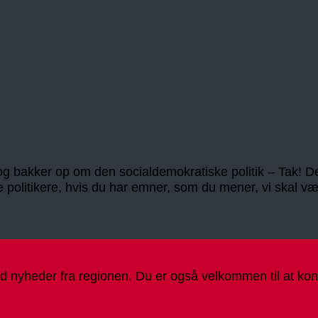
en og bakker op om den socialdemokratiske politik – Tak
ore politikere, hvis du har emner, som du mener, vi ska
d nyheder fra regionen. Du er også velkommen til at konta