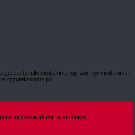
! Det gælder for alle medlemmer og især nye medlemmer,
l være opmærksomme på.
kte os direkte på mail eller telefon.