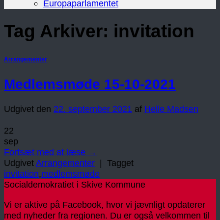
Europaparlamentet
Tag Arkiver:
invitation
Arrangementer
Medlemsmøde 15-10-2021
Udgivet den
22. september 2021
af
Helle Madsen
22
sep
Fortsæt med at læse
→
Udgivet
Arrangementer
|
Tagget
invitation
,
medlemsmøde
Socialdemokratiet i Skive Kommune
Vi er aktive på Facebook, hvor vi jævnligt opdaterer
med nyheder fra regionen. Du er også velkommen til