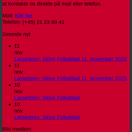
at kontakte os direkte på mail eller telefon.
Mail:
Klik her
Telefon: (+45) 21 23 80 41
Seneste nyt
11
nov
In
Læserbrev: Skive Folkeblad 11. november 2025
k
11
til
nov
Læ
In
Læserbrev: Skive Folkeblad 11. november 2025
Sk
k
10
Fo
til
nov
11
Læ
Ingen
Læserbrev: Skive Folkeblad
no
Sk
kommentarer
10
til
20
Fo
nov
Læserbrev:
11
Ingen
Læserbrev: Skive Folkeblad
Skive
no
kommentarer
Bliv medlem
Folkeblad
til
20