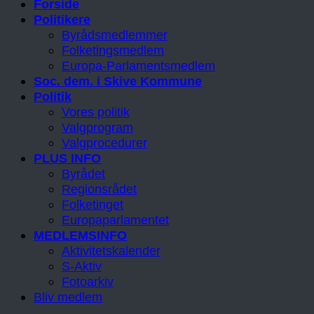
Forside
Politikere
Byrådsmedlemmer
Folketingsmedlem
Europa-Parlamentsmedlem
Soc. dem. i Skive Kommune
Politik
Vores politik
Valgprogram
Valgprocedurer
PLUS INFO
Byrådet
Regionsrådet
Folketinget
Europaparlamentet
MEDLEMSINFO
Aktivitetskalender
S-Aktiv
Fotoarkiv
Bliv medlem