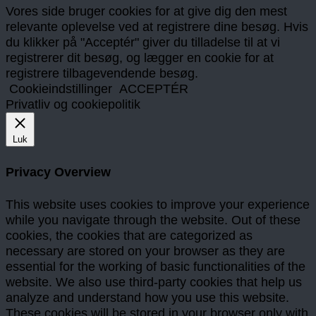
Vores side bruger cookies for at give dig den mest
relevante oplevelse ved at registrere dine besøg. Hvis
du klikker på "Acceptér" giver du tilladelse til at vi
registrerer dit besøg, og lægger en cookie for at
registrere tilbagevendende besøg.
Cookieindstillinger
ACCEPTÉR
Privatliv og cookiepolitik
Luk
Privacy Overview
This website uses cookies to improve your experience
while you navigate through the website. Out of these
cookies, the cookies that are categorized as
necessary are stored on your browser as they are
essential for the working of basic functionalities of the
website. We also use third-party cookies that help us
analyze and understand how you use this website.
These cookies will be stored in your browser only with