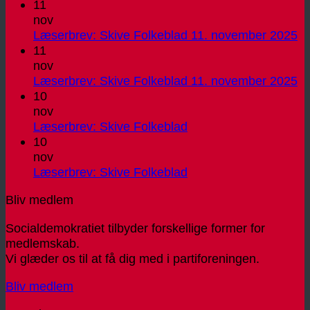
11
nov
In
Læserbrev: Skive Folkeblad 11. november 2025
k
11
til
nov
Læ
In
Læserbrev: Skive Folkeblad 11. november 2025
Sk
k
10
Fo
til
nov
11
Læ
Ingen
Læserbrev: Skive Folkeblad
no
Sk
kommentarer
10
til
20
Fo
nov
Læserbrev:
11
Ingen
Læserbrev: Skive Folkeblad
Skive
no
kommentarer
Bliv medlem
Folkeblad
til
20
Læserbrev:
Socialdemokratiet tilbyder forskellige former for
Skive
medlemskab.
Folkeblad
Vi glæder os til at få dig med i partiforeningen.
Bliv medlem