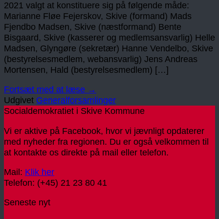
2021 valgt at konstituere sig på følgende måde:
Marianne Fløe Fejerskov, Skive (formand) Mads
Fjendbo Madsen, Skive (næstformand) Bente
Bisgaard, Skive (kasserer og medlemsansvarlig) Helle
Madsen, Glyngøre (sekretær) Hanne Vendelbo, Skive
(bestyrelsesmedlem, webansvarlig) Jens Andreas
Mortensen, Hald (bestyrelsesmedlem) […]
Fortsæt med at læse
→
Udgivet
Generalforsamlinger
Socialdemokratiet i Skive Kommune
Vi er aktive på Facebook, hvor vi jævnligt opdaterer
med nyheder fra regionen. Du er også velkommen til
at kontakte os direkte på mail eller telefon.
Mail:
Klik her
Telefon: (+45) 21 23 80 41
Seneste nyt