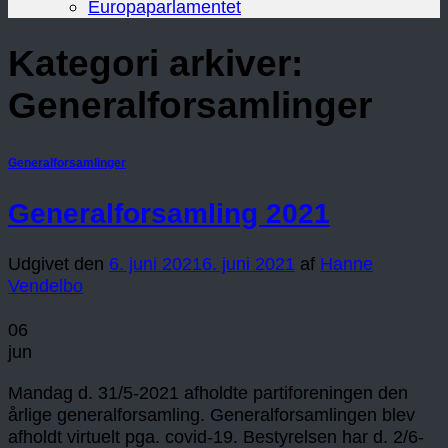
Europaparlamentet
Kategori arkiver:
Generalforsamlinger
Generalforsamlinger
Generalforsamling 2021
Udgivet den
6. juni 2021
6. juni 2021
af
Hanne
Vendelbo
06
jun
Mandag d. 31/5-2021 afholdte partiforeningen den
årlige generalforsamling. Generalforsamlingen blev
afholdt virtuelt pga. covid-19. Bestyrelsen har d. 2/6-