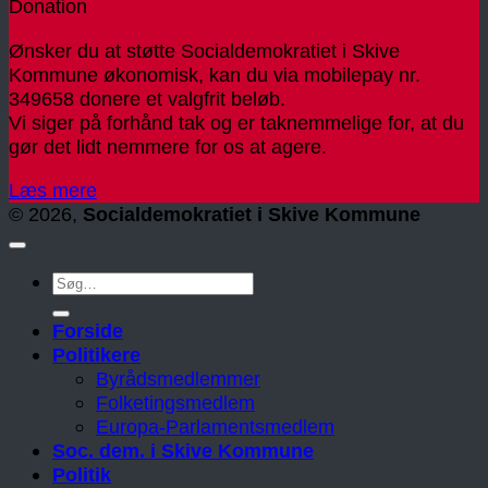
Donation
Ønsker du at støtte Socialdemokratiet i Skive
Kommune økonomisk, kan du via mobilepay nr.
349658 donere et valgfrit beløb.
Vi siger på forhånd tak og er taknemmelige for, at du
gør det lidt nemmere for os at agere.
Læs mere
© 2026,
Socialdemokratiet i Skive Kommune
Forside
Politikere
Byrådsmedlemmer
Folketingsmedlem
Europa-Parlamentsmedlem
Soc. dem. i Skive Kommune
Politik